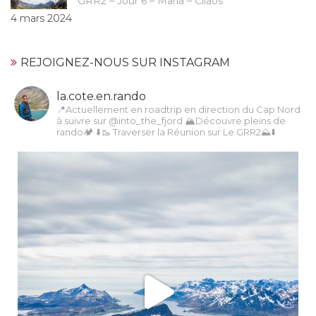
GRR2 – Jour 6 – Marla – Cilaos
4 mars 2024
REJOIGNEZ-NOUS SUR INSTAGRAM
la.cote.en.rando
📍Actuellement en roadtrip en direction du Cap Nord
à suivre sur @into_the_fjord
🏔Découvre pleins de
rando🏕️
⬇️🥾 Traverser la Réunion sur Le GRR2⛰️⬇️