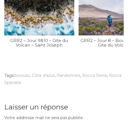
GRR2 – Jour 9&10 – Gite du
GRR2 – Jour 8 – Bour
Volcan – Saint Joseph
Gite du Volca
Tags:
bivouac
,
Côte d'azur
,
Randonnée
,
Rocca Sierra
,
Rocca
Spaviera
Laisser un réponse
Votre addresse mail ne sera pas publiée.