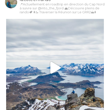
📍Actuellement en roadtrip en direction du Cap Nord
à suivre sur @into_the_fjord
🏔Découvre pleins de
rando🏕️
⬇️🥾 Traverser la Réunion sur Le GRR2⛰️⬇️