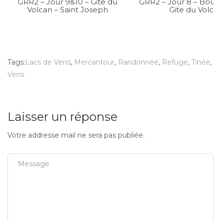
GRR2 – Jour 9&10 – Gite du
GRR2 – Jour 8 – Bour
Volcan – Saint Joseph
Gite du Volca
Tags:
Lacs de Vens
,
Mercantour
,
Randonnée
,
Refuge
,
Tinée
,
Vens
Laisser un réponse
Votre addresse mail ne sera pas publiée.