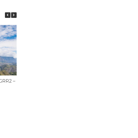
GRR2 – Jour 6 – Marla – Cilaos
GRR2 – Jour 5 – Ilet d
Orangers – Marla