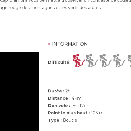
 Cap Dramont vous permettra d'observer un contraste de couleu
rouge rouge des montagnes et les verts des arbres !
INFORMATION
Difficulté
:
Durée :
2h
Distance :
4Km
Dénivelé :
+- 117m
Point le plus haut :
103 m
Type :
Boucle