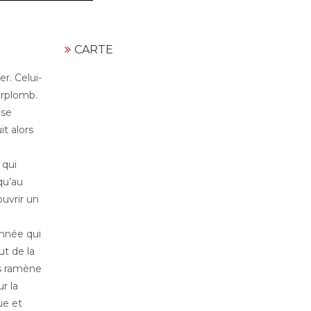
CARTE
r. Celui-
urplomb.
 se
it alors
 qui
qu’au
uvrir un
onnée qui
t de la
us ramène
r la
ue et