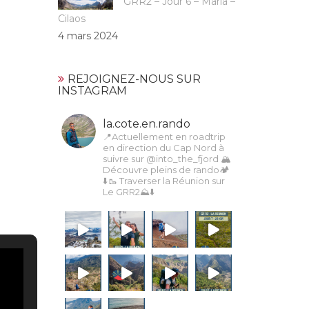
GRR2 – Jour 6 – Marla –
Cilaos
4 mars 2024
REJOIGNEZ-NOUS SUR
INSTAGRAM
la.cote.en.rando
📍Actuellement en roadtrip
en direction du Cap Nord à
suivre sur @into_the_fjord
🏔
Découvre pleins de rando🏕️
⬇️🥾 Traverser la Réunion sur
Le GRR2⛰️⬇️