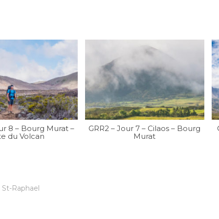
ur 8 – Bourg Murat –
GRR2 – Jour 7 – Cilaos – Bourg
te du Volcan
Murat
,
St-Raphael