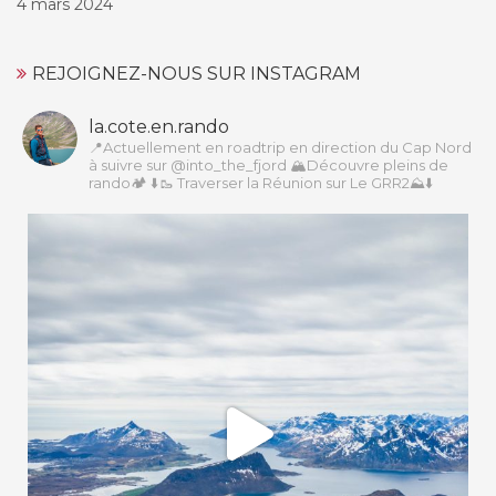
4 mars 2024
REJOIGNEZ-NOUS SUR INSTAGRAM
la.cote.en.rando
📍Actuellement en roadtrip en direction du Cap Nord
à suivre sur @into_the_fjord
🏔Découvre pleins de
rando🏕️
⬇️🥾 Traverser la Réunion sur Le GRR2⛰️⬇️