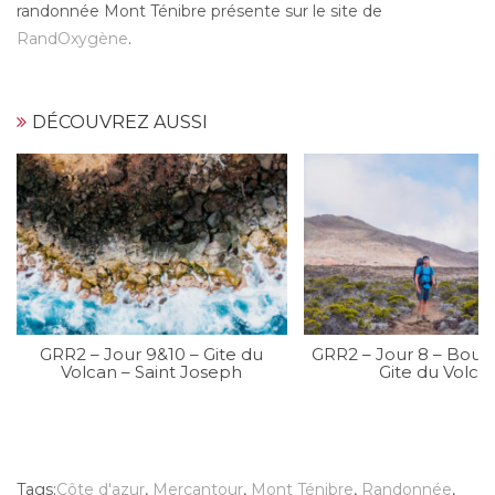
randonnée Mont Ténibre présente sur le site de
RandOxygène
.
DÉCOUVREZ AUSSI
GRR2 – Jour 9&10 – Gite du
GRR2 – Jour 8 – Bour
Volcan – Saint Joseph
Gite du Volca
Tags:
Côte d'azur
,
Mercantour
,
Mont Ténibre
,
Randonnée
,