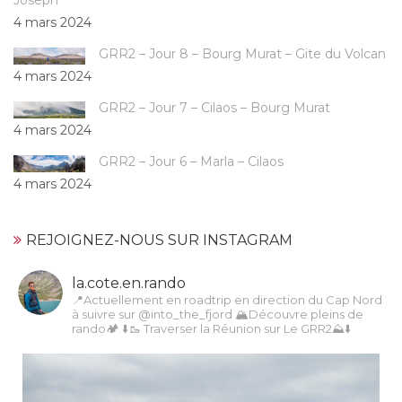
4 mars 2024
GRR2 – Jour 8 – Bourg Murat – Gite du Volcan
4 mars 2024
GRR2 – Jour 7 – Cilaos – Bourg Murat
4 mars 2024
GRR2 – Jour 6 – Marla – Cilaos
4 mars 2024
REJOIGNEZ-NOUS SUR INSTAGRAM
la.cote.en.rando
📍Actuellement en roadtrip en direction du Cap Nord
à suivre sur @into_the_fjord
🏔Découvre pleins de
rando🏕️
⬇️🥾 Traverser la Réunion sur Le GRR2⛰️⬇️