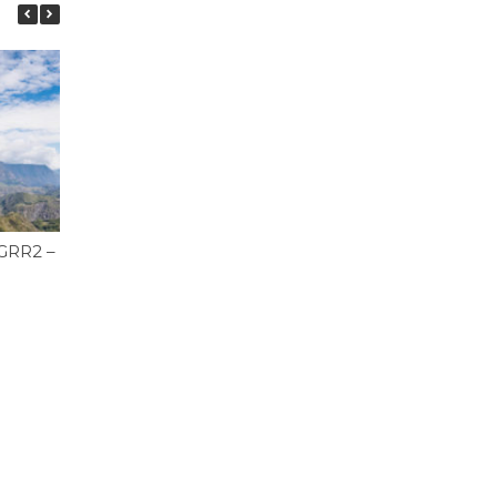
GRR2 – Jour 6 – Marla – Cilaos
GRR2 – Jour 5 – Ilet d
Orangers – Marla