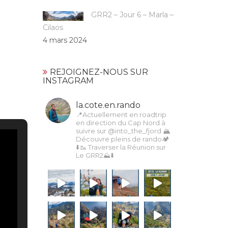
GRR2 – Jour 6 – Marla –
Cilaos
4 mars 2024
REJOIGNEZ-NOUS SUR
INSTAGRAM
la.cote.en.rando
📍Actuellement en roadtrip
en direction du Cap Nord à
suivre sur @into_the_fjord
🏔
Découvre pleins de rando🏕️
⬇️🥾 Traverser la Réunion sur
Le GRR2⛰️⬇️