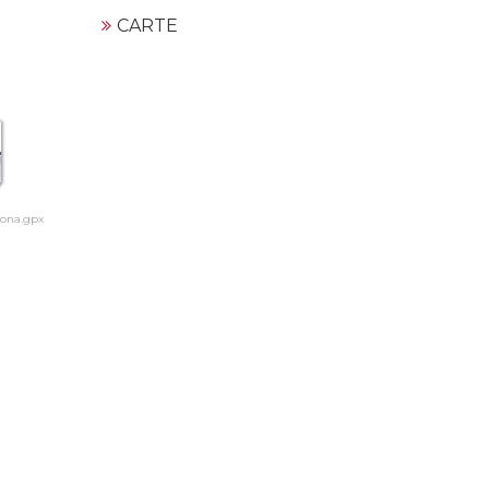
CARTE
vona.gpx