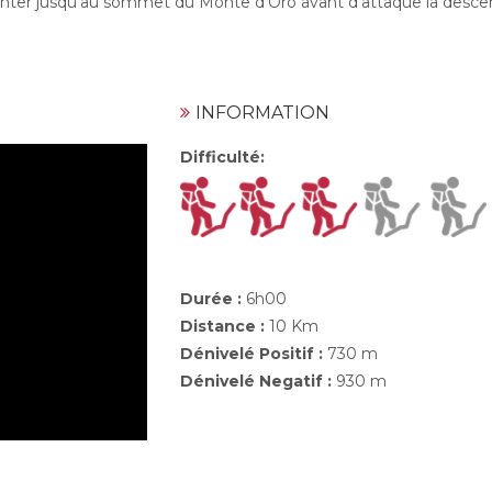
 monter jusqu'au sommet du Monte d'Oro avant d'attaque la desce
INFORMATION
Difficulté
:
Durée :
6h00
Distance :
10 Km
Dénivelé Positif :
730 m
Dénivelé Negatif :
930 m