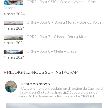
GRR2 – Jour 9&10 – Gite du Volcan – Saint
Joseph
4 mars 2024
GRR2 – Jour 8 – Bourg Murat – Gite du Volcan
4 mars 2024
GRR2 – Jour 7 – Cilaos – Bourg Murat
4 mars 2024
GRR2 – Jour 6 – Marla – Cilaos
4 mars 2024
REJOIGNEZ-NOUS SUR INSTAGRAM
la.cote.en.rando
📍Actuellement en roadtrip en direction du Cap Nord
à suivre sur @into_the_fjord
🏔Découvre pleins de
rando🏕️
⬇️🥾 Traverser la Réunion sur Le GRR2⛰️⬇️