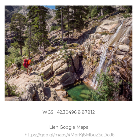
WGS : 42.30496 8.87812
Lien Google Maps
:
https://goo.gl/maps/4MbrKj8MbuZ5cDoJ6