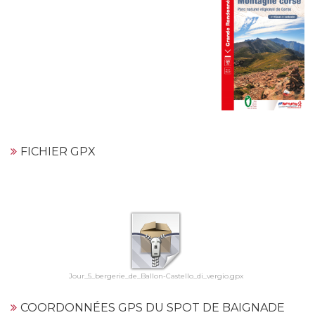
FICHIER GPX
Jour_5_bergerie_de_Ballon-Castello_di_vergio.gpx
COORDONNÉES GPS DU SPOT DE BAIGNADE