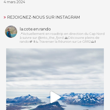
4 mars 2024
REJOIGNEZ-NOUS SUR INSTAGRAM
la.cote.en.rando
📍Actuellement en roadtrip en direction du Cap Nord
à suivre sur @into_the_fjord
🏔Découvre pleins de
rando🏕️
⬇️🥾 Traverser la Réunion sur Le GRR2⛰️⬇️