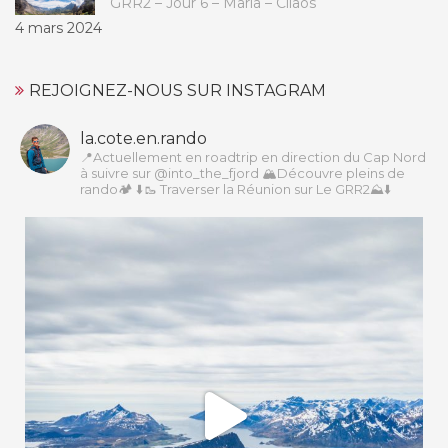
GRR2 – Jour 6 – Marla – Cilaos
4 mars 2024
REJOIGNEZ-NOUS SUR INSTAGRAM
la.cote.en.rando
📍Actuellement en roadtrip en direction du Cap Nord
à suivre sur @into_the_fjord
🏔Découvre pleins de
rando🏕️
⬇️🥾 Traverser la Réunion sur Le GRR2⛰️⬇️