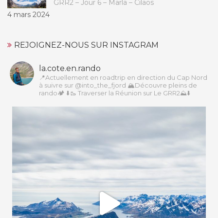
GRR2 – Jour 6 – Marla – Cilaos
4 mars 2024
REJOIGNEZ-NOUS SUR INSTAGRAM
la.cote.en.rando
📍Actuellement en roadtrip en direction du Cap Nord
à suivre sur @into_the_fjord
🏔Découvre pleins de
rando🏕️
⬇️🥾 Traverser la Réunion sur Le GRR2⛰️⬇️